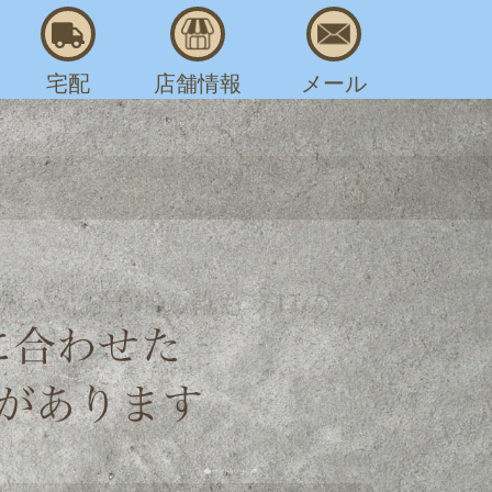
宅配
店舗情報
メール
AM 8:00～PM 7:30
洗い
>
お子様の靴もプロの