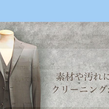
絹ヶ丘1-22-20
【TEL】：042-635-6234
【営業時間】：
CIMG8335 | maruei-cleaning.com
maruei-cleaning.com
>
スニーカー
洗いで綺麗に
>
CIMG8335