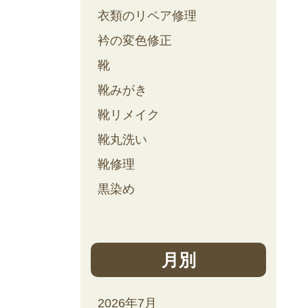
衣類のリペア修理
衿の変色修正
靴
靴みがき
靴リメイク
靴丸洗い
靴修理
黒染め
月別
2026年7月