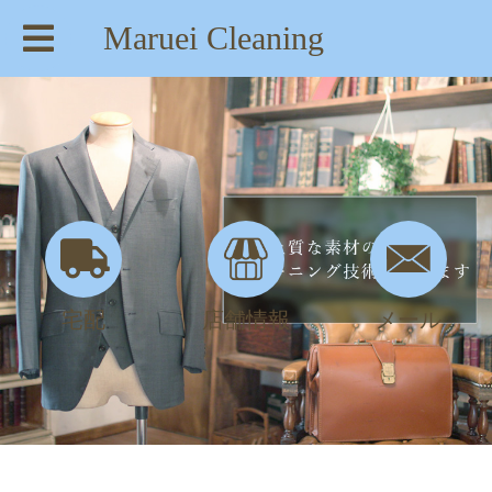
Maruei Cleaning
【住所】：東京都八王子市絹ヶ丘1-22-20
【TEL】：042-635-6234
【営業時間】：AM 8:00～PM 7:30
宅配
店舗情報
メール
DSC_0861 | maruei-cleaning.com