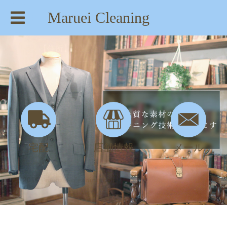
Maruei Cleaning
【住所】：東京都八王子市絹ヶ丘1-22-20
【TEL】：042-635-6234
【営業時間】：AM 8:00～PM 7:30
宅配
店舗情報
メール
9月, 2016 | maruei-cleaning.com