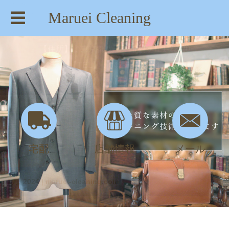
Maruei Cleaning
【住所】：東京都八王子市絹ヶ丘1-22-20
【TEL】：042-635-6234
【営業時間】：AM 8:00～PM 7:30
宅配
店舗情報
メール
2月, 2024 | maruei-cleaning.com