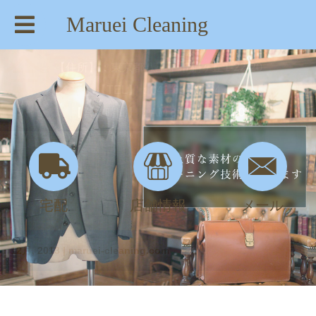
Maruei Cleaning
【住所】：東京都八王子市絹ヶ丘1-22-20
【TEL】：042-635-6234
【営業時間】：AM 8:00～PM 7:30
宅配
店舗情報
メール
12月, 2013 | maruei-cleaning.com