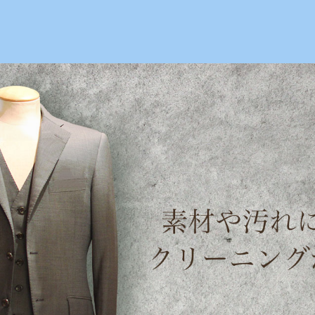
絹ヶ丘1-22-20
【TEL】：042-635-6234
【営業時間】：
7月, 2015 | maruei-cleaning.com
maruei-cleaning.com
>
2015
>
7月
ニュース： 2015年7月