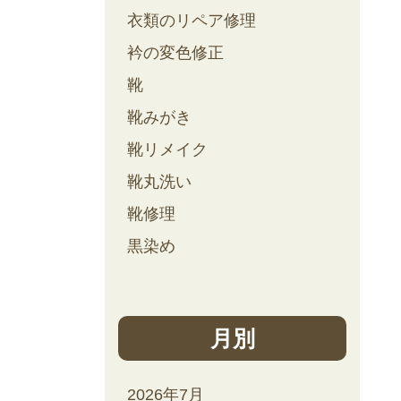
衣類のリペア修理
衿の変色修正
靴
靴みがき
靴リメイク
靴丸洗い
靴修理
黒染め
月別
2026年7月