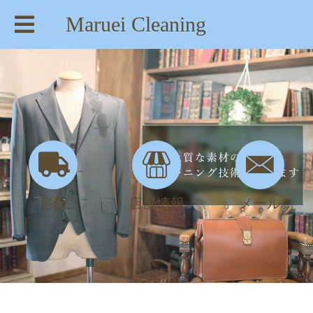
Maruei Cleaning
【住所】：東京都八王子市絹ヶ丘1-22-20
【TEL】：042-635-6234
【営業時間】：AM 8:00～PM 7:30
宅配
店舗情報
メール
IMG_20190629_122148-700×525 | maruei-cleaning.com