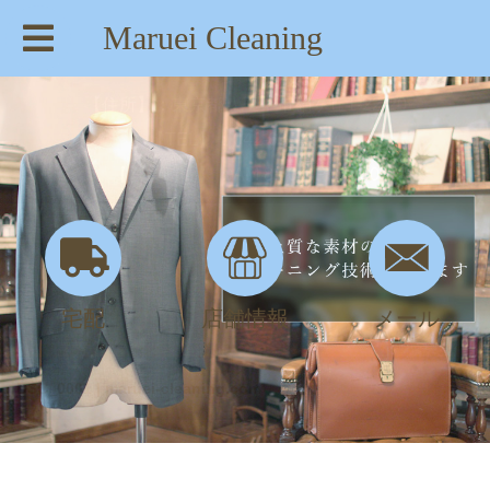
Maruei Cleaning
【住所】：東京都八王子市絹ヶ丘1-22-20
【TEL】：042-635-6234
【営業時間】：AM 8:00～PM 7:30
宅配
店舗情報
メール
DSC_0001 | maruei-cleaning.com