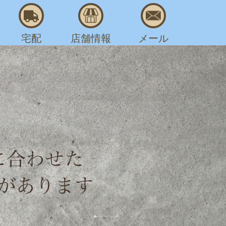
宅配
店舗情報
メール
AM 8:00～PM 7:30
グ
>
日傘の黄ばみ取り
み取り