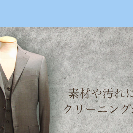
絹ヶ丘1-22-20
【TEL】：042-635-6234
【営業時間】：
日傘の黄ばみ取り | maruei-cleaning.com
maruei-cleaning.com
>
クリーニン
日傘の黄ば