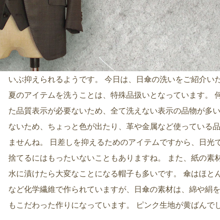
2024年07月31日
今年の猛暑は本当に厳しいですね。 日中は、日傘が必要な
いぶ抑えられるようです。 今日は、日傘の洗いをご紹介い
夏のアイテムを洗うことは、特殊品扱いとなっています。 何
た品質表示が必要ないため、全て洗えない表示の品物が多い
ないため、ちょっと色が出たり、革や金属など使っている
ませんね。 日差しを抑えるためのアイテムですから、日光
捨てるにはもったいないこともありますね。 また、紙の素
水に漬けたら大変なことになる帽子も多いです。 傘はほと
など化学繊維で作られていますが、日傘の素材は、綿や絹
もこだわった作りになっています。 ピンク生地が黄ばんで