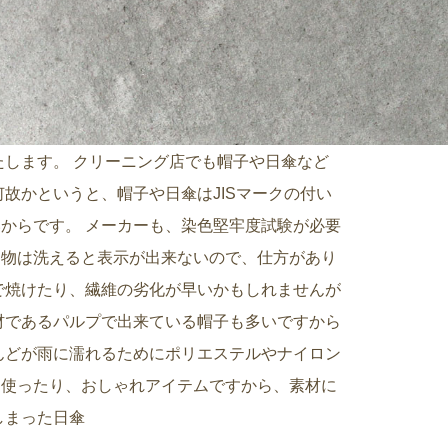
陽気が続いています。 紫外線の量は、日傘でだ
たします。 クリーニング店でも帽子や日傘など
故かというと、帽子や日傘はJISマークの付い
からです。 メーカーも、染色堅牢度試験が必要
品物は洗えると表示が出来ないので、仕方があり
で焼けたり、繊維の劣化が早いかもしれませんが
材であるパルプで出来ている帽子も多いですから
んどが雨に濡れるためにポリエステルやナイロン
を使ったり、おしゃれアイテムですから、素材に
しまった日傘