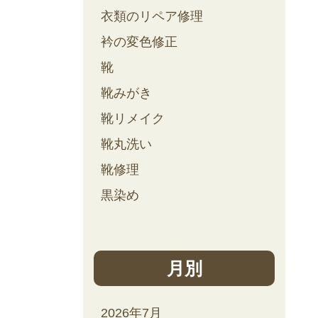
衣類のリペア修理
衿の変色修正
靴
靴みがき
靴リメイク
靴丸洗い
靴修理
黒染め
月別
2026年7月