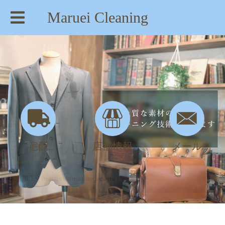
Maruei Cleaning
【住所】：東京都八王子市絹ヶ丘1-22-20
【TEL】：042-635-6234
【営業時間】：AM 8:00～PM 7:30
宅配
店舗情報
メール
撥水加工 | maruei-cleaning.com