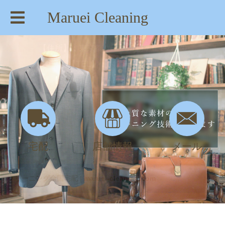
Maruei Cleaning
【住所】：東京都八王子市絹ヶ丘1-22-20
【TEL】：042-635-6234
【営業時間】：AM 8:00～PM 7:30
宅配
店舗情報
メール
クリーニング全国宅配 | maruei-cleaning.com