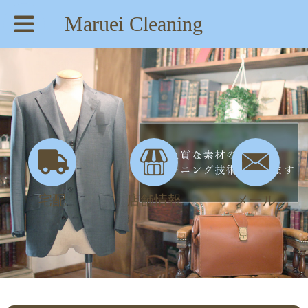
Maruei Cleaning
【住所】：東京都八王子市絹ヶ丘1-22-20
【TEL】：042-635-6234
【営業時間】：AM 8:00～PM 7:30
宅配
店舗情報
メール
２４時間受付とお渡し | maruei-cleaning.com