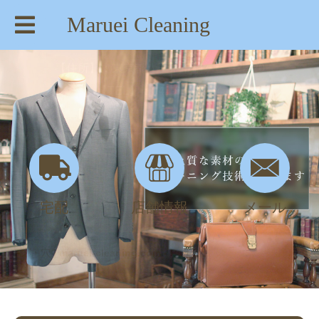
Maruei Cleaning
【住所】：東京都八王子市絹ヶ丘1-22-20
【TEL】：042-635-6234
【営業時間】：AM 8:00～PM 7:30
宅配
店舗情報
メール
キズ・穴 | maruei-cleaning.com - Part 2