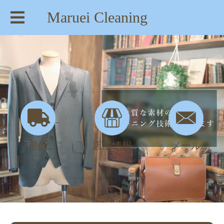
Maruei Cleaning
【住所】：東京都八王子市絹ヶ丘1-22-20
【TEL】：042-635-6234
【営業時間】：AM 8:00～PM 7:30
宅配
店舗情報
メール
靴丸洗い | maruei-cleaning.com