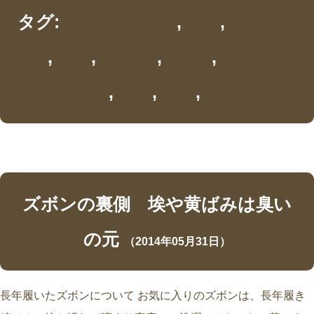
タグ:
,
,
ウエットクリーニング
ズボン
ドライクリー
,
,
,
,
ニング
パンツ
ほこり取り
マルエイ
マルエイクリー
,
,
,
ニング
水洗い
長沼町
長沼駅
ズボンの裏側 埃や黄ばみは臭い
の元
（2014年05月31日）
長年履いたズボンについて お気に入りのズボンは、長年履き