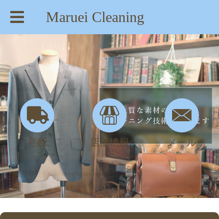
Maruei Cleaning
【住所】：東京都八王子市絹ヶ丘1-22-20
【TEL】：042-635-6234
【営業時間】：AM 8:00～PM 7:30
宅配
店舗情報
メール
ほこり取り | maruei-cleaning.com