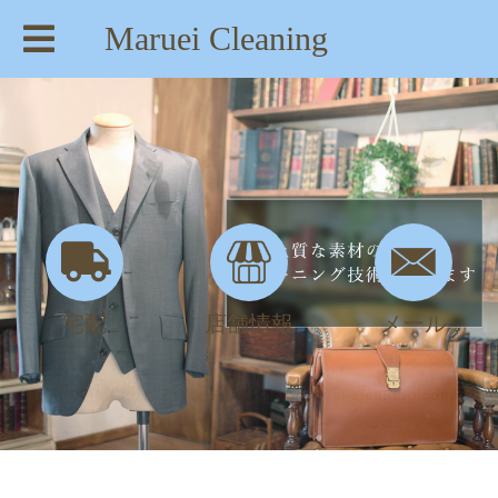
Maruei Cleaning
【住所】：東京都八王子市絹ヶ丘1-22-20
【TEL】：042-635-6234
【営業時間】：AM 8:00～PM 7:30
宅配
店舗情報
メール
かばんの裏に白カビ？合成皮革の劣化 | maruei-cleaning.com