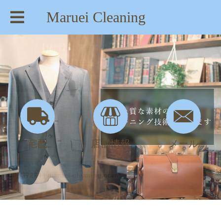
Maruei Cleaning
【住所】：東京都八王子市絹ヶ丘1-22-20
【TEL】：042-635-6234
【営業時間】：AM 8:00～PM 7:30
宅配
店舗情報
メール
CIMG7224 | maruei-cleaning.com