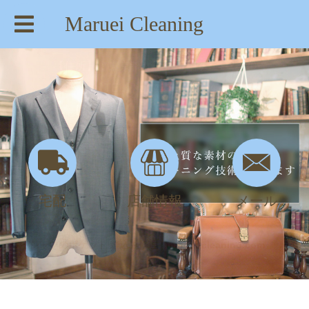
Maruei Cleaning
【住所】：東京都八王子市絹ヶ丘1-22-20
【TEL】：042-635-6234
【営業時間】：AM 8:00～PM 7:30
宅配
店舗情報
メール
ワイシャツのポケット 縫込み修理 | maruei-cleaning.com