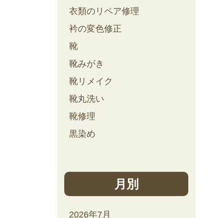
衣類のリペア修理
衿の変色修正
靴
靴みがき
靴リメイク
靴丸洗い
靴修理
黒染め
月別
2026年7月