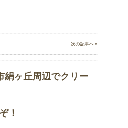
次の記事へ »
市絹ヶ丘周辺でクリー
ぞ！