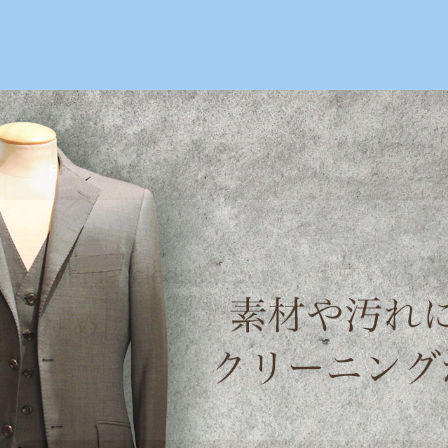
絹ヶ丘1-22-20
【TEL】：042-635-6234
【営業時間】：
汗抜きクリーニングのおすすめ | maruei-cleaning.com
maruei-cleaning.com
>
お知らせ
>
すめ