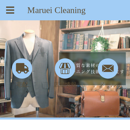
Maruei Cleaning
【住所】：東京都八王子市絹ヶ丘1-22-20
【TEL】：042-635-6234
【営業時間】：AM 8:00～PM 7:30
宅配
店舗情報
メール
IMG_20200123_153642-1458×1944-1-700×933 | maruei-
cleaning.com