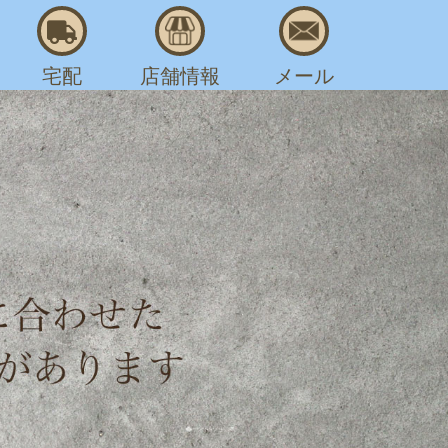
宅配
店舗情報
メール
AM 8:00～PM 7:30
,
,
,
,
,
布鞄
帆布
皮革
革
鞄