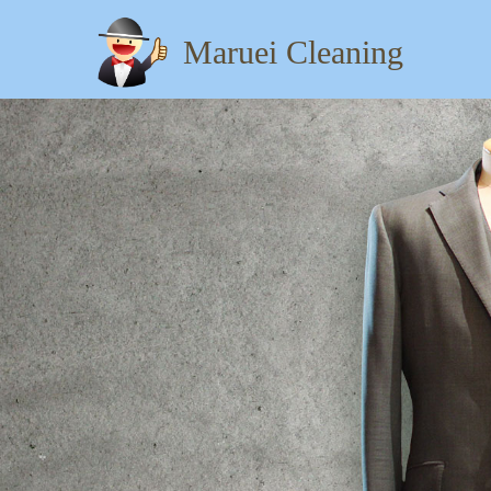
Maruei Cleaning
【住所】：東京都八王子市
タグ:
,
ＰＲＡＤＡ