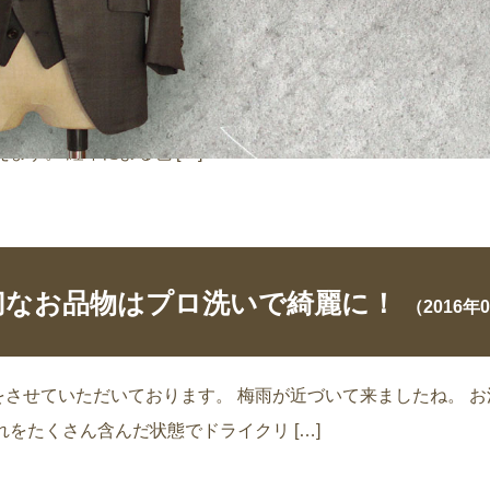
ブランドバック 黒色浸透塗装
（2024年02
のナイロンバックが色褪せてしまいました。 「ナノ顔料塗装」で使
す。 経年による色 […]
切なお品物はプロ洗いで綺麗に！
（2016年
させていただいております。 梅雨が近づいて来ましたね。 
をたくさん含んだ状態でドライクリ […]