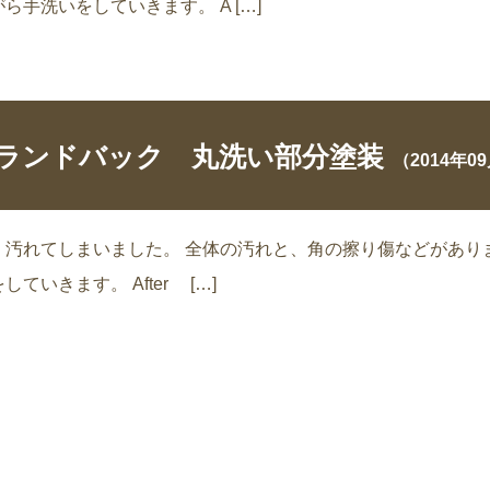
手洗いをしていきます。 A […]
ランドバック 丸洗い部分塗装
（2014年0
れてしまいました。 全体の汚れと、角の擦り傷などがあります
いきます。 After […]