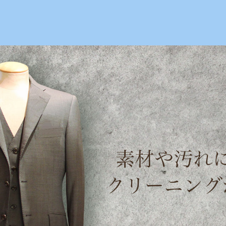
絹ヶ丘1-22-20
【TEL】：042-635-6234
【営業時間】：
カバン | maruei-cleaning.com
,
,
,
,
,
カバン
ショルダーバック
バック
プラダ
布バック
布製