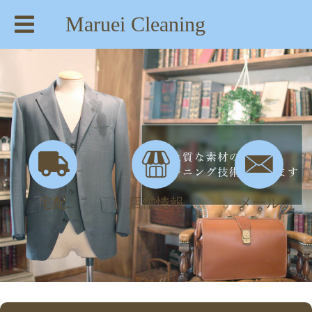
Maruei Cleaning
【住所】：東京都八王子市絹ヶ丘1-22-20
【TEL】：042-635-6234
【営業時間】：AM 8:00～PM 7:30
宅配
店舗情報
メール
キズ・穴修理 | maruei-cleaning.com