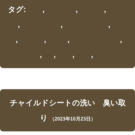
タグ:
,
,
,
かばん
キズ・穴修理
クッション
シートカ
,
,
,
バー
チャイルドシート
ドライクリーニング
ベビー
,
,
,
,
カー
ベビー用品
マルエイ
マルエイクリーニング
布
,
,
,
,
団
着物
長沼町
長沼駅
靴
チャイルドシートの洗い 臭い取
り
（2023年10月23日）