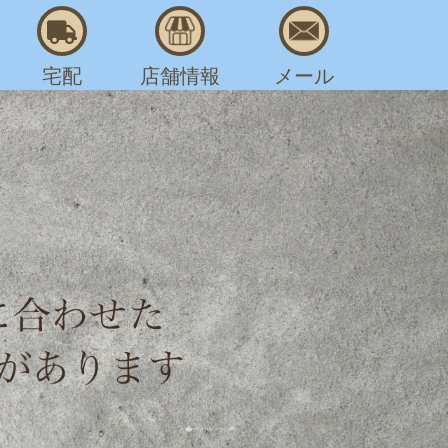
宅配
店舗情報
メール
AM 8:00～PM 7:30
,
,
,
擦り切れ
綺麗な修理
補強