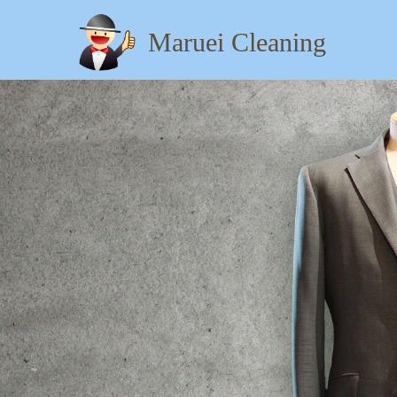
Maruei Cleaning
【住所】：東京都八王子市
タグ:
,
501
LEVI 