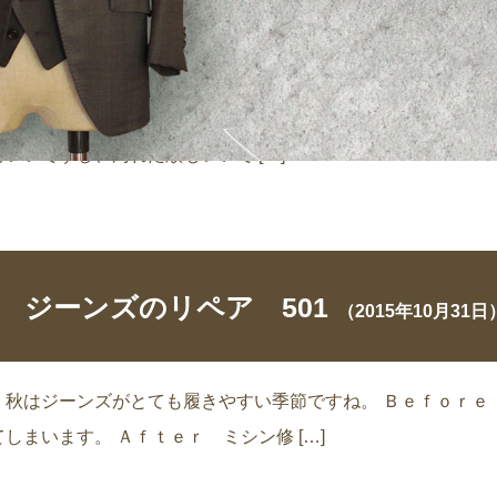
501ジーンズ お尻の擦れ修理
（2019年03月
、寒暖差が激しくなってきました。 春と冬との入れ替わりの時期
いいですし、汚れた順もいいで […]
ジーンズのリペア 501
（2015年10月31日
 秋はジーンズがとても履きやすい季節ですね。 Ｂｅｆｏｒｅ
まいます。 Ａｆｔｅｒ ミシン修 […]