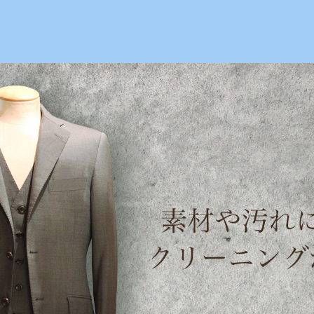
絹ヶ丘1-22-20
【TEL】：042-635-6234
【営業時間】：
501 | maruei-cleaning.com
,
,
,
,
STRAUSS
お尻穴
ジーンズ
ジーンズリペア
リーバイス