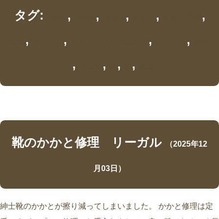
タグ:
,
,
,
,
,
mens
Regal
sheos
かかと
かかと修理
,
,
,
,
ゴム
マルエイ
マルエイクリーニング
リーガル
剥が
,
,
,
,
れ
紳士靴
踵
靴
靴底
靴のかかと修理 リーガル
（2025年12
月03日）
紳士靴のかかとが擦り減ってしまいました。 かかと修理は定