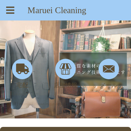
Maruei Cleaning
【住所】：東京都八王子市絹ヶ丘1-22-20
【TEL】：042-635-6234
【営業時間】：AM 8:00～PM 7:30
宅配
店舗情報
メール
Regal | maruei-cleaning.com