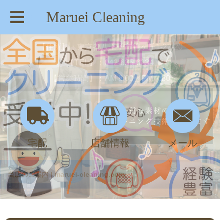
Maruei Cleaning
【住所】：東京都八王子市絹ヶ丘1-22-20
【TEL】：042-635-6234
【営業時間】：AM 8:00～PM 7:30
宅配
店舗情報
メール
当店のご案内 | maruei-cleaning.com